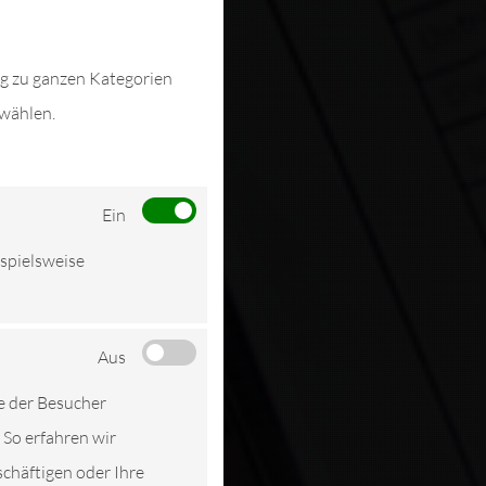
ng zu ganzen Kategorien
swählen.
Ein
ispielsweise
Aus
e der Besucher
 So erfahren wir
schäftigen oder Ihre