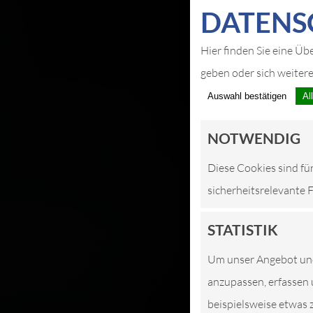
DATEN­S
Hier finden Sie eine Üb
geben oder sich weiter
Auswahl bestätigen
Al
NOTWENDIG
Diese Cookies sind fü
sicherheitsrelevante 
STATISTIK
Um unser Angebot und 
anzupassen, erfassen 
beispielsweise etwas 