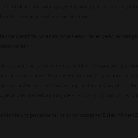
usdruck der physischen, physiologischen, genetischen, psychische
chen Person sind, identifiziert werden kann.
erte oder identifizierbare natürliche Person, deren personenbezog
beitet werden.
 Hilfe automatisierter Verfahren ausgeführte Vorgang oder jede so
Daten wie das Erheben, das Erfassen, die Organisation, das Ord
lesen, das Abfragen, die Verwendung, die Offenlegung durch Über
Abgleich oder die Verknüpfung, die Einschränkung, das Löschen ode
ie Markierung gespeicherter personenbezogener Daten mit dem Zie