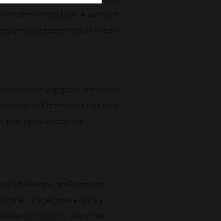
ährleistet werden kann. Aus diesem
spielsweise telefonisch, an uns zu
n- und Verordnungsgeber beim Erlass
l für die Öffentlichkeit als auch
, erläutern wir vorab die
natürliche Person (im Folgenden
r indirekt, insbesondere mittels
ine-Kennung oder zu einem oder