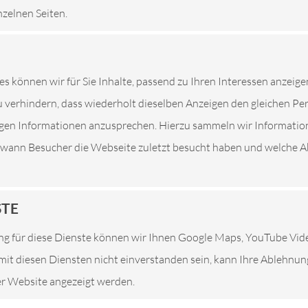
nzelnen Seiten.
Eine Nutzung unserer Internetseiten ist grundsätzlich ohne jed
es können wir für Sie Inhalte, passend zu Ihren Interessen anzeige
son besondere Services unseres Unternehmens über unsere Intern
 verhindern, dass wiederholt dieselben Anzeigen den gleichen P
sonenbezogener Daten erforderlich werden. Ist die Verarbeitung 
tigen Informationen anzusprechen. Hierzu sammeln wir Informatio
ung keine gesetzliche Grundlage, holen wir generell eine Einwillig
. wann Besucher die Webseite zuletzt besucht haben und welche Ak
 Daten, Kontaktdaten von Ihnen, Ihren Mitarbeitern, Kundendat
rson, erfolgt stets im Einklang mit der Datenschutz-Grundveror
r uns geltenden landesspezifischen Datenschutzbestimmungen. Mi
STE
lichkeit über Art, Umfang und Zweck der von uns erhobenen, ge
g für diese Dienste können wir Ihnen Google Maps, YouTube Vi
. Ferner werden betroffene Personen mittels dieser Datenschutz
e mit diesen Diensten nicht einverstanden sein, kann Ihre Ablehnu
ser Website angezeigt werden.
Verantwortlicher zahlreiche technische und organisatorische Maß
nternetseite verarbeiteten personenbezogenen Daten sicherzustel