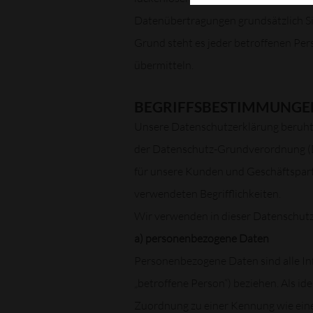
Datenübertragungen grundsätzlich Sic
Grund steht es jeder betroffenen Per
übermitteln.
BEGRIFFSBESTIMMUNGE
Unsere Datenschutzerklärung beruht a
der Datenschutz-Grundverordnung (DS
für unsere Kunden und Geschäftspartn
verwendeten Begrifflichkeiten.
Wir verwenden in dieser Datenschutz
a) personenbezogene Daten
Personenbezogene Daten sind alle Info
„betroffene Person“) beziehen. Als ide
Zuordnung zu einer Kennung wie ein