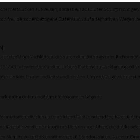
herheitslücken aufweisen, sodass ein absoluter Schutz nicht gew
son frei, personenbezogene Daten auch auf alternativen Wegen, bei
N
uf den Begrifflichkeiten, die durch den Europäischen Richtlinie
GVO) verwendet wurden. Unsere Datenschutzerklärung soll sowoh
er einfach lesbar und verständlich sein. Um dies zu gewährleisten
erklärung unter anderem die folgenden Begriffe:
rmationen, die sich auf eine identifizierte oder identifizierbare 
ntifizierbar wird eine natürliche Person angesehen, die direkt ode
em Namen, zu einer Kennnummer, zu Standortdaten, zu einer Onl